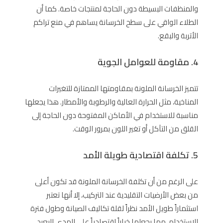
والمنظفات البسيطة دون الحاجة لمنتجات خاصة. كما أن
الطلاء الواقي على سطح الخرسانة يساهم في منع تراكم
الأتربة والبقع.
4. مقاومة للعوامل الجوية
تتميز الخرسانة الملونة بمقاومتها الممتازة للتغيرات
المناخية، مثل الحرارة العالية والرطوبة والأمطار. هذا يجعلها
مناسبة للاستخدام في الأماكن المفتوحة دون الحاجة إلى
القلق من التآكل أو تغير اللون بمرور الوقت.
5. تكلفة اقتصادية طويلة الأمد
على الرغم من أن تكلفة الخرسانة الملونة قد تكون أعلى
من بعض الأرضيات التقليدية عند التركيب، إلا أنها تعتبر
استثماراً طويل الأمد نظراً لقلة تكاليف الصيانة وطول فترة
الاستخدام. مما يجعلها خياراً اقتصادياً على المدى البعيد