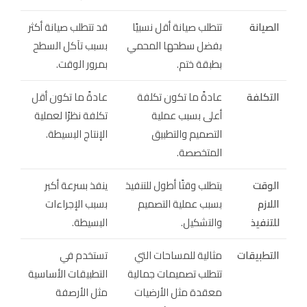
الصيانة
تتطلب صيانة أقل نسبيًا
قد تتطلب صيانة أكثر
بفضل سطحها المحمي
بسبب تآكل السطح
بطبقة ختم.
بمرور الوقت.
التكلفة
عادةً ما تكون تكلفة
عادةً ما تكون أقل
أعلى بسبب عملية
تكلفة نظرًا لعملية
التصميم والتطبيق
الإنتاج البسيطة.
المتخصصة.
الوقت
يتطلب وقتًا أطول للتنفيذ
ينفذ بسرعة أكبر
اللازم
بسبب عملية التصميم
بسبب الإجراءات
للتنفيذ
والتشكيل.
البسيطة.
التطبيقات
مثالية للمساحات التي
تستخدم في
تتطلب تصميمات جمالية
التطبيقات الأساسية
معقدة مثل الأرضيات
مثل الأرصفة