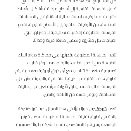
من المشاريع. تعد هذه التقنية من أحدث الابتكارات التي
تحول الخرسانة التقليدية إلى أسطح مزخرفة بأشكال وأنماط
متنوعة، مما يضيف لمسة جمالية استثنائية إلى المساحات
المختلفة. من الأرضيات الداخلية إلى الأسطح الخارجية، تقدم
الخرسانة المطبوعة إمكانيات تصميمية لا حصر لها تلبي
احتياجات كل مشروع وتضفي طابعًا فريدًا وجذابًا.
تتميز الخرسانة المطبوعة بقدرتها على محاكاة مواد البناء
الطبيعية مثل الحجر، الطوب، والرخام، مما يوفر خيارات
تصميمية متعددة تتناسب مع أي ذوق أو رؤية معمارية. يتم
تطبيق هذه التقنية عن طريق استخدام قوالب ونقوش على
الخرسانة الطازجة، مما يخلق تأثيرات مرئية تعزز من جماليات
المساحات وتوفر لمسة من الأناقة والتميز.
تلعب
شركة جبل
دورًا بارزًا في هذا المجال، حيث تبرز كشركة
رائدة في تطبيق تقنيات الخرسانة المطبوعة. بفضل خبرتها
الواسعة وفريقها المتخصص، تقدم الشركة حلولاً تصميمية