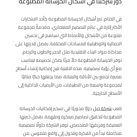
دور شركتنا في أشكال الخرسانة المطبوعة
في الختام، تبرز أشكال الخرسانة المطبوعة كأحد الابتكارات
الأكثر إثارة في عالم التصميم المعماري، مقدمةً مجموعة
متنوعة من الأشكال والأنماط التي تساهم في تحسين
الجمالية والوظيفية للمساحات المختلفة. بفضل قدرتها على
محاكاة مواد البناء التقليدية مثل الحجر والطوب والرخام،
توفر الخرسانة المطبوعة حلاً مرنًا يمكن تخصيصه ليتناسب
مع أي رؤية تصميمية. هذه التقنية تتيح إمكانية إنشاء أسطح
مميزة تجمع بين الأناقة والمتانة، مما يجعلها خيارًا مثاليًا
لمجموعة واسعة من التطبيقات، من الأرضيات الداخلية إلى
الأسطح الخارجية.
تلعب
شركة جبل
دورًا محوريًا في تسخير إمكانيات الخرسانة
المطبوعة لتحقيق تصاميم مبتكرة وملهمة. بفضل خبرتها
العميقة وفريقها المتخصص، توفر الشركة حلولًا تصميمية
متكاملة تبدأ من الفكرة وتتحول إلى واقع ملموس. من