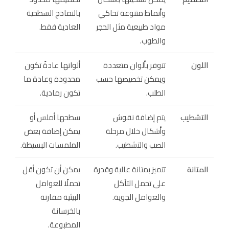
وأنماط متنوعة تحاكي
بالنماذج السطحية
مواد طبيعية مثل الحجر
العادية فقط.
والطوب.
اللون
تتوفر بألوان متعددة
ألوانها عادةً تكون
ويمكن تخصيصها حسب
محدودة وعادة ما
الطلب.
تكون رمادية.
التشطيب
يتم إضافة نقوش
سطحها أملس أو
وأشكال خلال مرحلة
يمكن إضافة بعض
الصب والتشطيب.
الملمسات البسيطة.
المتانة
تتميز بمتانة عالية وقدرة
يمكن أن تكون أقل
على تحمل التآكل
تحملًا للعوامل
والعوامل الجوية.
البيئية مقارنة
بالخرسانة
المطبوعة.