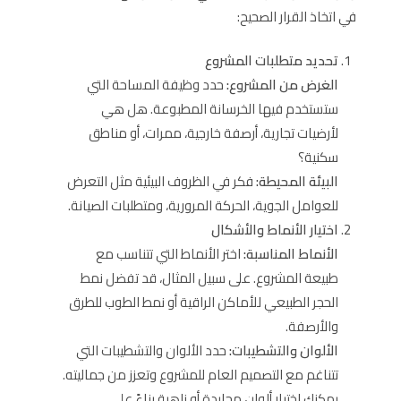
في اتخاذ القرار الصحيح:
تحديد متطلبات المشروع
الغرض من المشروع:
حدد وظيفة المساحة التي
ستستخدم فيها الخرسانة المطبوعة. هل هي
لأرضيات تجارية، أرصفة خارجية، ممرات، أو مناطق
سكنية؟
البيئة المحيطة:
فكر في الظروف البيئية مثل التعرض
للعوامل الجوية، الحركة المرورية، ومتطلبات الصيانة.
اختيار الأنماط والأشكال
الأنماط المناسبة:
اختر الأنماط التي تتناسب مع
طبيعة المشروع. على سبيل المثال، قد تفضل نمط
الحجر الطبيعي للأماكن الراقية أو نمط الطوب للطرق
والأرصفة.
الألوان والتشطيبات:
حدد الألوان والتشطيبات التي
تتناغم مع التصميم العام للمشروع وتعزز من جماليته.
يمكنك اختيار ألوان محايدة أو زاهية بناءً على