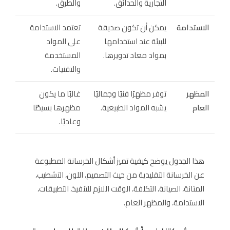
التجارية والحدائق.
والطرق.
الاستدامة
يمكن أن تكون صديقة
تعتمد الاستدامة
للبيئة عند استخدامها
على المواد
بمواد معاد تدويرها.
المستخدمة
والتقنيات.
المظهر
توفر مظهرًا فنيًا وجماليًا
غالبًا ما يكون
العام
يشبه المواد الطبيعية.
مظهرها بسيطًا
وعاديًا.
هذا الجدول يوضح كيفية تميز أشكال الخرسانة المطبوعة
عن الخرسانة التقليدية من حيث التصميم، اللون، التشطيب،
المتانة، الصيانة، التكلفة، الوقت اللازم للتنفيذ، التطبيقات،
الاستدامة، والمظهر العام.