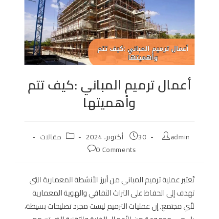
أعمال ترميم المباني :كيف تتم
وأهميتها
Post
Post
Post
admin
30 أكتوبر، 2024
مقالات
category:
published:
author:
Post
0 Comments
comments:
تُعتبر عملية ترميم المباني من أبرز الأنشطة المعمارية التي
تهدف إلى الحفاظ على التراث الثقافي والهوية المعمارية
لأي مجتمع. إن عمليات الترميم ليست مجرد تصليحات بسيطة،