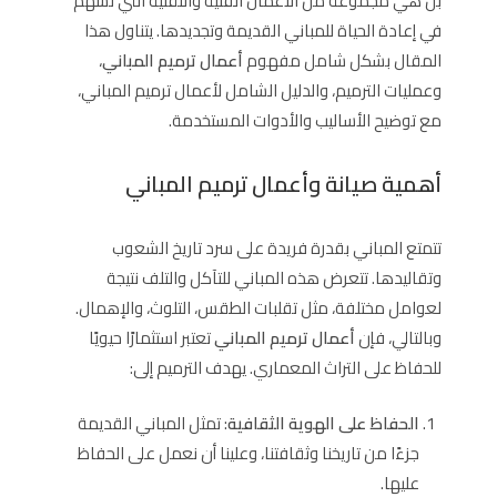
بل هي مجموعة من الأعمال الفنية والتقنية التي تسهم
في إعادة الحياة للمباني القديمة وتجديدها. يتناول هذا
المقال بشكل شامل مفهوم
أعمال ترميم المباني
،
وعمليات الترميم، والدليل الشامل لأعمال ترميم المباني،
مع توضيح الأساليب والأدوات المستخدمة.
أهمية صيانة وأعمال ترميم المباني
تتمتع المباني بقدرة فريدة على سرد تاريخ الشعوب
وتقاليدها. تتعرض هذه المباني للتآكل والتلف نتيجة
لعوامل مختلفة، مثل تقلبات الطقس، التلوث، والإهمال.
وبالتالي، فإن
أعمال ترميم المباني
تعتبر استثمارًا حيويًا
للحفاظ على التراث المعماري. يهدف الترميم إلى:
الحفاظ على الهوية الثقافية
: تمثل المباني القديمة
جزءًا من تاريخنا وثقافتنا، وعلينا أن نعمل على الحفاظ
عليها.