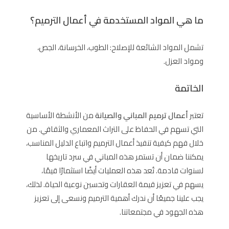
ما هي المواد المستخدمة في أعمال الترميم؟
تشمل المواد الشائعة للإصلاح: الطوب، الخرسانة، الجص،
ومواد العزل.
الخاتمة
تعتبر
أعمال ترميم المباني والصيانة
من الأنشطة الأساسية
التي تسهم في الحفاظ على التراث المعماري والثقافي. من
خلال فهم كيفية تنفيذ أعمال الترميم واتباع الدليل المناسب،
يمكننا ضمان أن تستمر هذه المباني في سرد تاريخها
لسنوات قادمة. تُعد هذه العمليات أيضًا استثمارًا قيمًا،
يسهم في تعزيز قيمة العقارات وتحسين نوعية الحياة. لذلك،
يجب علينا جميعًا أن ندرك أهمية الترميم ونسعى إلى تعزيز
هذه الجهود في مجتمعاتنا.