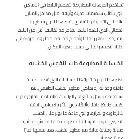
تُستخدم الخرسانة المطبوعة بتصميم البلاط في الأماكن
التي تتطلب تصميمات حديثة وأنيقة، مثل مداخل المنازل
والمباني التجارية والفنادق. يتميز هذا النوع بمظهره
الجمالي الذي يُشبه البلاط الفاخر مع تكاليف أقل من البلاط
التقليدي. تتوفر بأنماط وأحجام مختلفة، مما يوفر مرونة في
اختيار التصميم المثالي حسب ديكور المكان.
الخرسانة المطبوعة ذات النقوش الخشبية
يعتبر هذا النوع خيارًا رائعًا للمساحات التي تتطلب لمسة
دافئة وجذابة، إذ يحاكي مظهر الخشب الطبيعي. يتم
استخدامه بشكل شائع في التراسات والمناطق الخارجية حيث
يضيف طابعًا دافئًا وأنيقًا، دون التأثر بالعوامل البيئية
كالرطوبة والحرارة، والتي عادةً ما تؤثر على الخشب
الطبيعي. توفر الخرسانة المطبوعة ذات النقوش الخشبية
صلابة ومتانة عالية مع مظهر الخشب، مما يجعلها خيارًا
عمليًا وجميلًا.