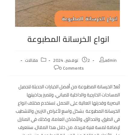
انواع الخرسانة المطبوعة
Post
Post
Post
admin
2 نوفمبر، 2024
مقالات
category:
published:
author:
Post
0 Comments
comments:
تُعدّ الخرسانة المطبوعة من أفضل الخيارات الحديثة لتجميل
المساحات الخارجية والداخلية للمباني، وتتميز بجاذبيتها
البصرية وقدرتها العالية على التحمل. تستخدم مختلف انواع
الخرسانة المطبوعة بشكل واسع لأغراض التزيين والتشطيب
في الطرق، والحدائق، والأماكن العامة، وكذلك في المنازل
لإضافة لمسة فنية فريدة. من خلال هذا المقال، سنتعرف