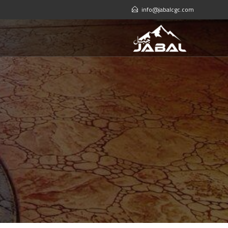
Ski
info@jabalcgc.com
t
conten