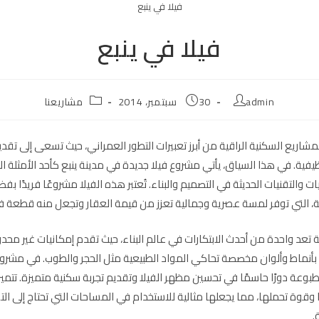
فيلا في ينبع
فيلا في ينبع
Post
Post
Post
admin
30 سبتمبر، 2014
مشاريعنا
category:
published:
author:
المشاريع السكنية الراقية من أبرز تعبيرات التطور العمراني، حيث تسعى إلى تق
يفية. في هذا السياق، يأتي مشروع فيلا جديدة في مدينة ينبع كأحد الأمثلة ا
ت والتقنيات الحديثة في التصميم والبناء. تُعتبر هذه الفيلا مشروعًا فريدًا ب
، التي توفر لمسة عصرية وجمالية تعزز من قيمة العقار وتجعل منه قطعة فني
 تعد واحدة من أحدث الابتكارات في عالم البناء، حيث تقدم إمكانيات غير مح
بأنماط وألوان مخصصة تحاكي المواد الطبيعية مثل الحجر والطوب. في مشروع ا
بوعة دورًا حاسمًا في تحسين مظهر الفيلا وتقديم تجربة سكنية متميزة. تتميز
وقوة تحملها، مما يجعلها مثالية للاستخدام في المساحات التي تحتاج إلى التو
.