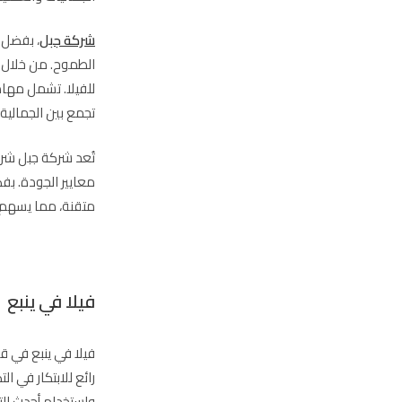
شركة جبل
، بفضل 
الطموح. من خلال 
للفيلا. تشمل مهام
تجمع بين الجمالية
تُعد شركة جبل شريك
معايير الجودة. ب
متقنة، مما يسهم ف
فيلا في ينبع
فيلا في ينبع في قل
رائع للابتكار في 
واستخدام أحدث الت