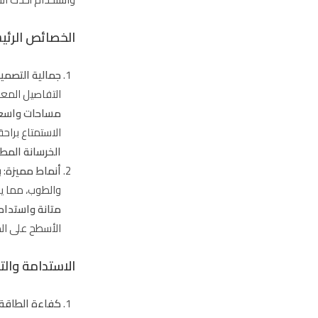
الخصائص الرئيس
جمالية التصميم
التفاصيل المع
مساحات واسع
الاستمتاع براحة
الخرسانة المط
أنماط مميزة
: 
والطوب، مما يض
متانة واستدام
الأسطح على ال
الاستدامة والت
كفاءة الطاقة: