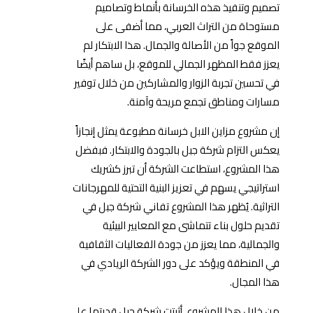
تصميم وتنفيذ هذه الخرسانة بأنماط وتصاميم
مستوحاة من التراث العربي، مما أضفى على
الموقع جواً من الأصالة والجمال. هذا الابتكار لم
يعزز فقط المظهر الجمالي للموقع، بل ساهم أيضًا
في تحسين تجربة الزوار والمشاركين من خلال توفير
مسارات ومناطق تجمع مريحة وآمنة.
إن مشروع مزاين الابل خرسانة مطبوعة يمثل إنجازاً
يعكس التزام شركة جبل بالجودة والابتكار. فبفضل
هذا المشروع، استطاعت الشركة أن تبرز كشريك
استراتيجي يسهم في تعزيز البنية التحتية للمهرجانات
التراثية. يُظهر هذا المشروع تفاني شركة جبل في
تقديم حلول بناء تتماشى مع المعايير البيئية
والجمالية، مما يعزز من جودة الفعاليات الثقافية
في المنطقة ويؤكد على دور الشركة الريادي في
هذا المجال.
من خلال هذا المشروع، أثبتت شركة جبل قدرتها على