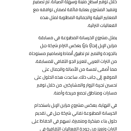
خلال توفير أسطح متينة وسهلة الصيانة. تم تصميم
وتنفيذ المشروع بعناية فائقة لضمان توافقه مع
المعايير البيئية والجمالية المطلوبة لمثل هذه
الفعاليات التراثية.
يمثل مشروع الخرسانة المطبوعة في مسابقة
مزاين الإبل إنجازًا بارزًا يعكس التزام شركة جبل
بالجودة والتميز. تم تطبيق أنماط وتصاميم مستوحاة
من التراث العربي لتعزيز الجو الثقافي للمسابقة،
مما أضفى لمسة من الأصالة والجمال على
الموقع. إلى جانب ذلك، ساعدت هذه الحلول على
تحسين تجربة الزوار والمشاركين، من خلال توفير
مسارات ومناطق تجمع مريحة وآمنة.
في النهاية، يعكس مشروع مزاين الإبل باستخدام
الخرسانة المطبوعة تفاني شركة جبل في تقديم
حلول بناء مبتكرة ومتميزة، تسهم في الحفاظ على
التراث وتعزز من جودة الفعاليات الثقافية في