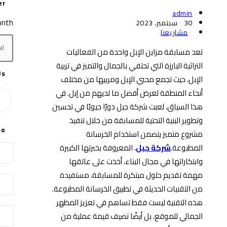
er
Post
admin
onth.
author:
Post
30 سبتمبر، 2023
published:
Post
مشاريعنا
category:
تعد مسابقة مزاين الإبل واحدة من الفعاليات
التراثية البارزة التي تحتفي بالجمال والتميز في تربية
Us
الإبل، حيث تجمع محبي الإبل ومربيها من مختلف
أنحاء المنطقة لعرض أفضل ما لديهم من إبل. في
هذا السياق، لعبت شركة جبل دورًا حيويًا في تحسين
ens
وتطوير البنية التحتية للمسابقة من خلال تنفيذ
fo
in
مشروع متميز يتضمن استخدام الخرسانة
a
المطبوعة.
شركة جبل
، المعروفة بخبرتها الكبيرة
new
وابتكاراتها في مجال البناء، أخذت على عاتقها
tab
مهمة تقديم حلول مبتكرة للمسابقة، مستفيدة
من التقنيات الحديثة في تطبيق الخرسانة المطبوعة.
هذه التقنية ليست فقط تساهم في تعزيز المظهر
الجمالي للموقع، بل أيضًا تضيف قيمة عملية من