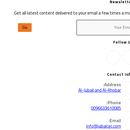
Newslett
Get all latest content delivered to your email a few times a m
Go
Follow 
Opens
Op
Contact In
in
a
Address:
Al-Jubail and Al-Khobar
new
tab
Phone:
0096633610085
Opens
Email:
in
Opens
info@jabalcgc.com